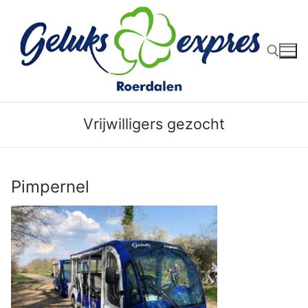
Ga
naar
de
inhoud
Zoeken naar:
Vrijwilligers gezocht
Pimpernel